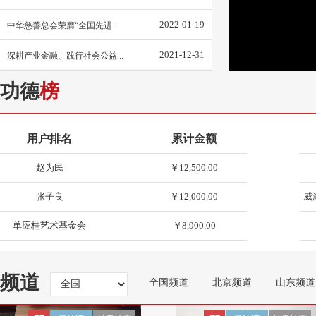
2022-01-19
王志霞
￥30,700.00
中华慈善总会荣膺“全国先进...
张仕森
￥20,500.00
2021-12-31
深耕产业金融、践行社会公益...
济宁市慈善总会
￥17,500.00
山
功德
榜
张钧
￥17,000.00
用户排名
累计金额
赵为民
￥12,500.00
张子良
￥12,000.00
威
单应桂艺术基金会
￥8,900.00
淄博市慈善总会
￥8,440.00
莱芜市慈善总会
￥8,000.00
频道
全国频道
北京频道
山东频道