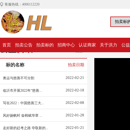
客服热线：4006112220
首页
拍卖公告
拍卖标的
招商中心
认证商家
关于洪力
公益
公益
资讯
更多>
标的名称
拍卖日期
2022-02-21
奥运与慈善不可分割
2022-02-18
临沂市开展2022年“慈善...
2022-02-08
写在2022：中国慈善三大...
2022-01-28
风好扬帆时 奋楫赋华章 ...
2022-01-21
走好新的赶考之路 夺取新的...
洪力网
￥87,520.00