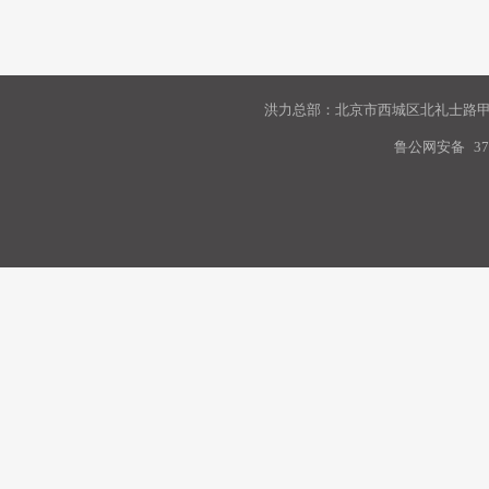
洪力总部：北京市西城区北礼士路甲9
鲁公网安备
37