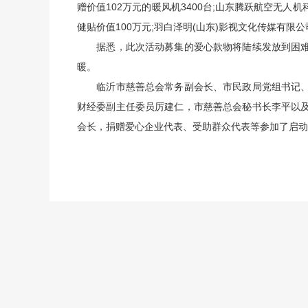
赠价值102万元的暖风机3400台;山东腾跃航空无人
健贴价值100万元;羽白泽明(山东)影视文化传媒有限
据悉，此次活动募集的爱心款物将陆续发放到困难
暖。
临沂市慈善总会常务副会长、市民政局党组书记、
财经委副主任委员厉建仁，市慈善总会秘书长李平以
会长，捐赠爱心企业代表、受助群众代表等参加了启动