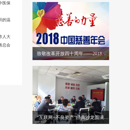
中医保
织的温
市人大
善总会
致敬改革开放四十周年——2018中国慈善年会征文启动
“互联网+不良资产”经典沙龙圆满成功，收获颇丰！