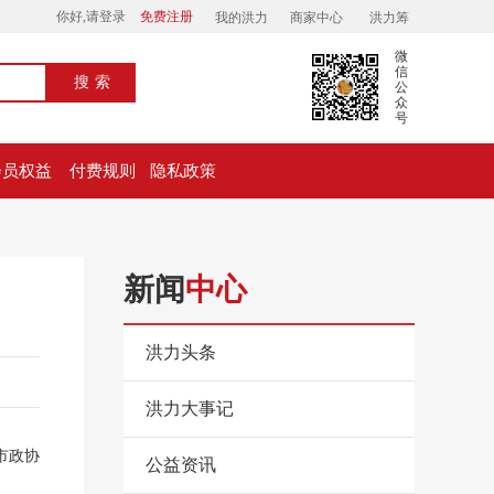
你好,请登录
免费注册
我的洪力
商家中心
洪力筹
微
信
搜索
公
众
号
会员权益
付费规则
隐私政策
新闻
中心
洪力头条
洪力大事记
市政协
公益资讯