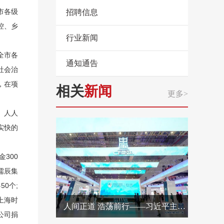
市各级
招聘信息
控、乡
行业新闻
全市各
通知通告
社会治
，在项
相关
新闻
更多>
、人人
实快的
300
儒辰集
0个;
上海时
人间正道 浩荡前行——习近平主席出席首届中国国际进口博览会纪实
公司捐