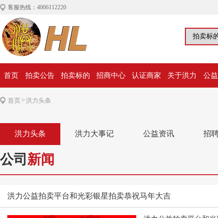
客服热线：4006112220
首页
拍卖公告
拍卖标的
招商中心
认证商家
关于洪力
公益
>
首页
洪力头条
洪力头条
洪力大事记
公益资讯
招
公司
新闻
洪力公益拍卖平台和光彩银星拍卖恭祝马年大吉