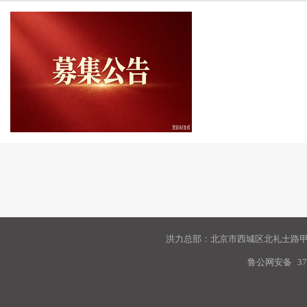
洪力总部：北京市西城区北礼士路甲9
鲁公网安备
37