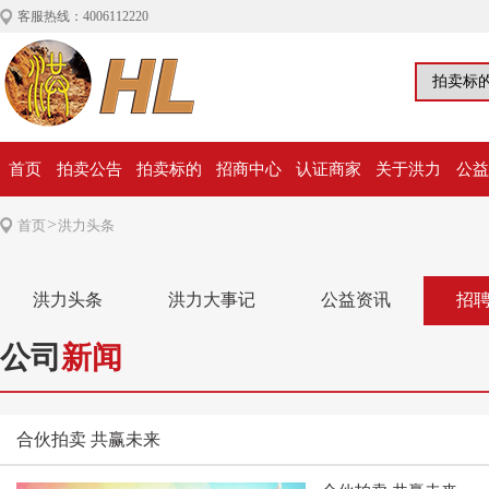
客服热线：4006112220
首页
拍卖公告
拍卖标的
招商中心
认证商家
关于洪力
公益
>
首页
洪力头条
洪力头条
洪力大事记
公益资讯
招
公司
新闻
合伙拍卖 共赢未来