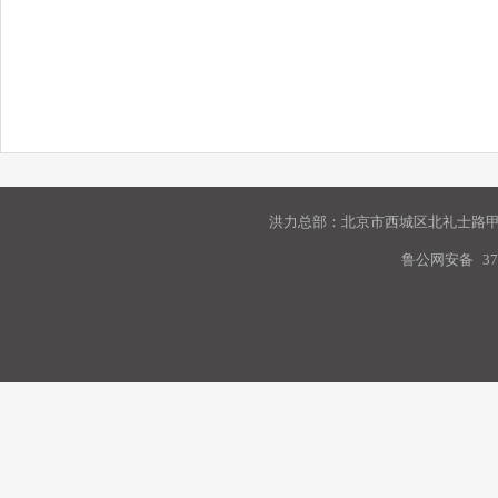
洪力总部：北京市西城区北礼士路甲9
鲁公网安备
37