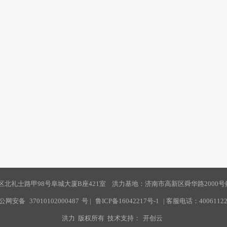
北礼士路甲98号阜城大厦B座421室 洪力基地：济南市高新区舜华路2000号舜
公网安备
37010102000487
号
|
鲁ICP备16042217号-1
| 客服电话：40061122
洪力 版权所有 技术支持：
开创云