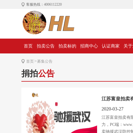
客服热线：4006112220
首页
拍卖公告
拍卖标的
招商中心
认证商家
关于
>
首页
募集公告
捐拍
公告
江苏富皇拍卖有
2020-03-27
江苏富皇拍卖有
力，PC端：www.h
卖驰援武汉防控肺