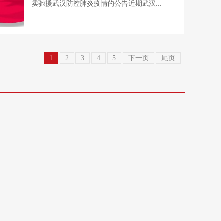
卖驰援武汉防控肺炎疫情的公告近期武汉...
1
2
3
4
5
下一页
尾页