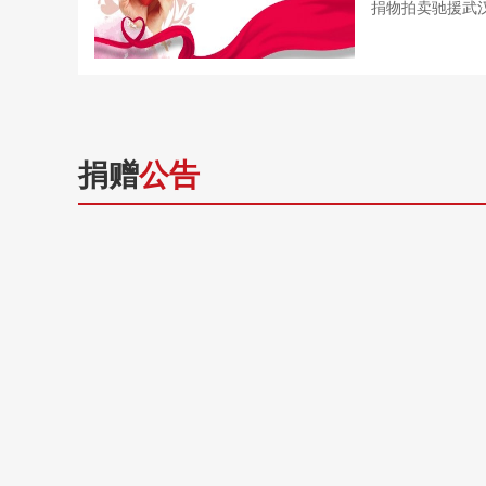
捐物拍卖驰援武汉
捐赠
公告