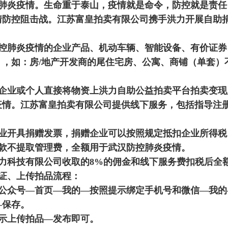
肺炎疫情。生命重于泰山，疫情就是命令，防控就是责任
情防控阻击战。
江苏富皇拍卖
有限公司携手洪力开展自助
控肺炎疫情的企业产品、机动车辆、智能设备、有价证券
，如：房/地产开发商的尾住宅房、公寓、商铺（单套）不
企业或个人直接将物资上洪力自助公益拍卖平台拍卖变现
疫情。
江苏富皇拍卖
有限公司提供线下服务，包括指导注
业开具捐赠发票，捐赠企业可以按照规定抵扣企业所得税
款不提取管理费，全额用于武汉防控肺炎疫情。
力科技有限公司收取的8%的佣金和线下服务费扣税后全
证、上传拍品流程：
公众号—首页—我的—按照提示绑定手机号和微信—我的
—保存。
示上传拍品—发布即可。