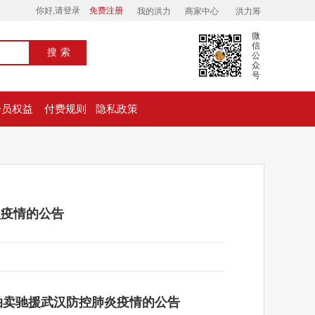
你好,请登录
免费注册
我的洪力
商家中心
洪力筹
微
信
搜索
公
众
号
会员权益
付费规则
隐私政策
炎疫情的公告
助捐物拍卖驰援武汉防控肺炎疫情的公告