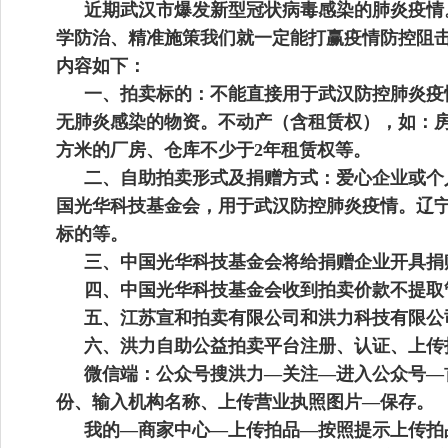
近期武汉市爆发新型冠状病毒感染的肺炎疫情
学防治、精准施策我们就一定能打赢疫情防控阻
内容如下：
一、拍卖标的：不能直接用于武汉防控肺炎疫
无肺炎感染的物资。不动产（含租赁权），如：房
方米的厂房、仓库不少于2年租赁权等。
二、自助拍卖形式及捐赠方式：爱心企业或个
国光华科技基金会，用于武汉防控肺炎疫情。
辽
标的等。
三、中国光华科技基金会将给捐赠企业开具捐
四、中国光华科技基金会收到拍卖价款不提取
五、
江苏宣和
拍卖有限公司和洪力科技有限公
六、洪力自助公益拍卖平台注册、认证、上传
微信端：公众号搜洪力—关注—进入公众号—
份、输入机构名称、上传营业执照图片—保存。
我的—商家中心—上传拍品—按照提示上传拍