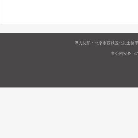
洪力总部：北京市西城区北礼士路甲9
鲁公网安备
37