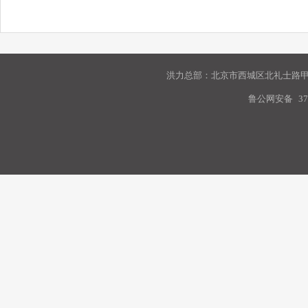
洪力总部：北京市西城区北礼士路甲9
鲁公网安备
37