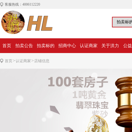
客服热线：4006112220
首页
拍卖公告
拍卖标的
招商中心
认证商家
关于洪力
公益
>
>
首页
认证商家
店铺信息