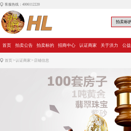
客服热线：4006112220
首页
拍卖公告
拍卖标的
招商中心
认证商家
关于洪力
公益
>
>
首页
认证商家
店铺信息