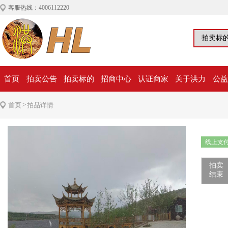
客服热线：4006112220
首页
拍卖公告
拍卖标的
招商中心
认证商家
关于洪力
公益
>
首页
拍品详情
线上支
拍卖
结束