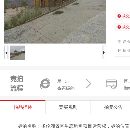
成交
成交
保 证 
起 拍 
拍品描述
竞买规则
拍卖公告
标的名称：多
伦湖景区生态钓鱼项目
运营权，标的位置