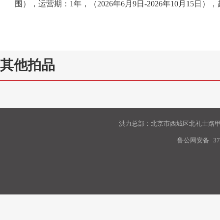
围）
，
运营期：
1
年，
（
2026
年
6
月
9
日
-
2026年
10月15日
）
，
其他拍品
洪力总部：北京市西城区北礼士路甲9
鲁公网安备
37