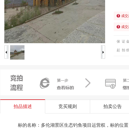
成交
成交
保 证 
起 拍 
拍品描述
竞买规则
拍卖公告
标的名称：多
伦湖景区生态钓鱼项目
运营权，标的位置