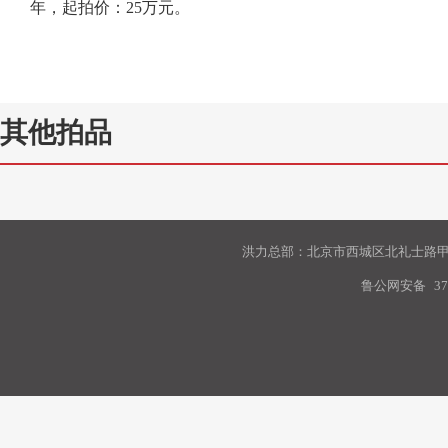
年，起拍价：
25
万元。
其他拍品
洪力总部：北京市西城区北礼士路甲9
鲁公网安备
37