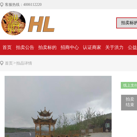
客服热线：4006112220
首页
拍卖公告
拍卖标的
招商中心
认证商家
关于洪力
公益
>
首页
拍品详情
线上支
拍卖
结束