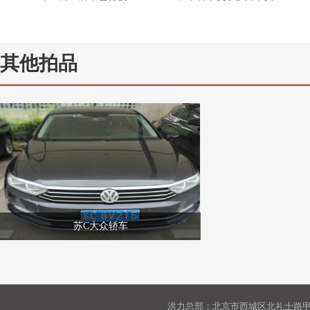
其他拍品
苏C大众轿车
洪力总部：北京市西城区北礼士路甲9