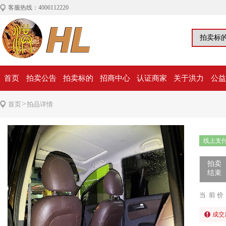
客服热线：4006112220
首页
拍卖公告
拍卖标的
招商中心
认证商家
关于洪力
公益
>
首页
拍品详情
线上支
拍卖
结束
当 前 价
成交