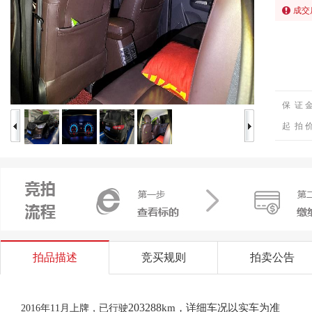
成交
保 证 
起 拍 
拍品描述
竞买规则
拍卖公告
203288
km，详细车况以实车为准
2016年11月上牌，已行驶