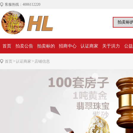
客服热线：4006112220
首页
拍卖公告
拍卖标的
招商中心
认证商家
关于洪力
公益
>
>
首页
认证商家
店铺信息