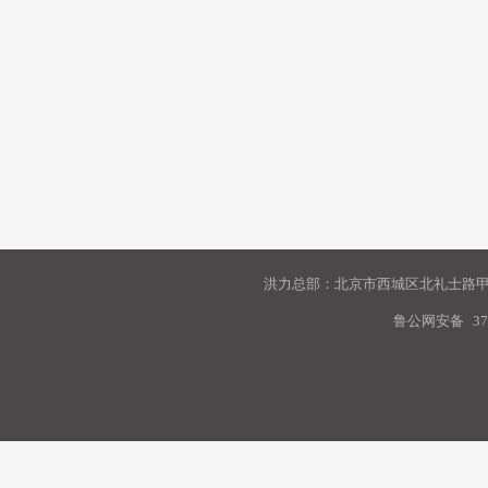
洪力总部：北京市西城区北礼士路甲9
鲁公网安备
37