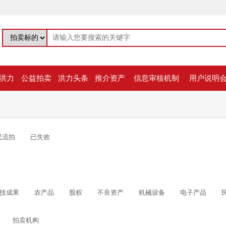
洪力
公益拍卖
洪力头条
推介资产
信息审核机制
用户说明
已流拍
已失效
技成果
农产品
股权
不良资产
机械设备
电子产品
拍卖机构