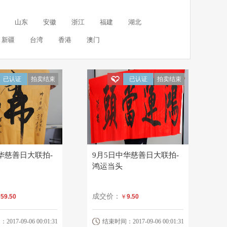
山东
安徽
浙江
福建
湖北
新疆
台湾
香港
澳门
已认证
拍卖结束
已认证
拍卖结束
华慈善日大联拍-
9月5日中华慈善日大联拍-
鸿运当头
成交价：
￥
59.50
￥
9.50
17-09-06 00:01:31
结束时间：2017-09-06 00:01:31