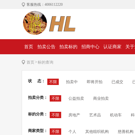
客服热线：4006112220
首页
拍卖公告
拍卖标的
招商中心
认证商家
关于
>
首页
标的查询
状 态：
不限
拍卖中
即将开拍
已成交
拍卖分类：
不限
公益拍卖
商业拍卖
标的分类：
不限
房地产
艺术品
机动车
科
商家类型：
不限
个人
其他组织机构
慈善机构