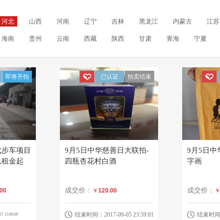
河北
山西
河南
辽宁
吉林
黑龙江
内蒙古
江苏
海南
贵州
云南
西藏
陕西
甘肃
青海
宁夏
即将开拍
已认证
拍卖结束
代步车项目
9月5日中华慈善日大联拍-
9月5日中
总租金起
四瓶杏花村白酒
字画
成交价：
成交价：
.00
￥
120.00
结束时间：2017-09-05 23:59:01
结束时间：20
 15:00:00