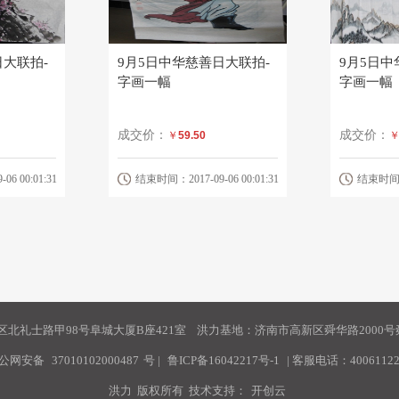
日大联拍-
9月5日中华慈善日大联拍-
9月5日中
字画一幅
字画一幅
成交价：
成交价：
￥
59.50
6 00:01:31
结束时间：2017-09-06 00:01:31
结束时间：20
北礼士路甲98号阜城大厦B座421室 洪力基地：济南市高新区舜华路2000号舜
公网安备
37010102000487
号
|
鲁ICP备16042217号-1
| 客服电话：40061122
洪力 版权所有 技术支持：
开创云