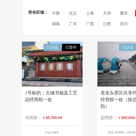
所在区域：
不限
北京
上海
天津
重庆
湖南
广东
广西
江西
四川
已认证
已暂停
已认证
1号标的：古城书籍及工艺
老龙头景区共享
品经营权一处
经营权一处（按
拍）
当前价：
起拍价：
￥
45,760.00
￥
265,650
已暂停
开拍时间：2026-08-07