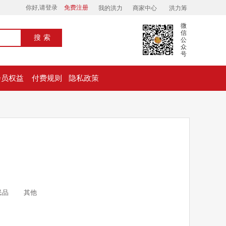
你好,请登录
免费注册
我的洪力
商家中心
洪力筹
微
信
搜索
公
众
号
会员权益
付费规则
隐私政策
民品
其他