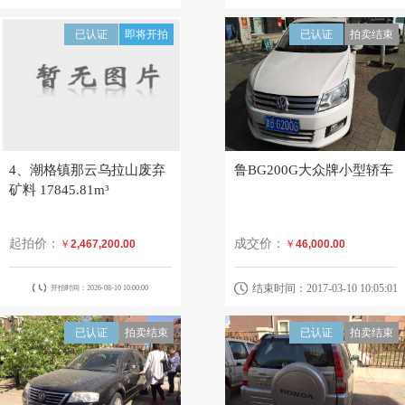
已认证
即将开拍
已认证
拍卖结束
4、潮格镇那云乌拉山废弃
鲁BG200G大众牌小型轿车
矿料 17845.81m³
起拍价：
成交价：
￥
2,467,200.00
￥
46,000.00
结束时间：2017-03-10 10:05:01
开拍时间：2026-08-10 10:00:00
已认证
拍卖结束
已认证
拍卖结束