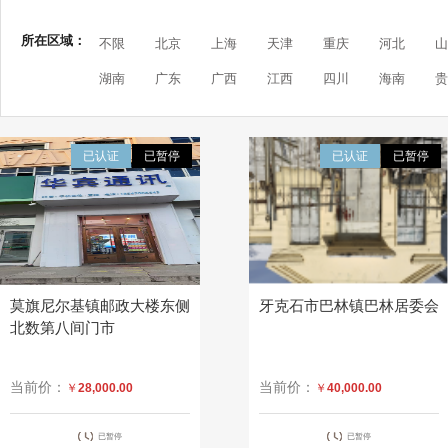
所在区域：
不限
北京
上海
天津
重庆
河北
山
湖南
广东
广西
江西
四川
海南
贵
已认证
已暂停
已认证
已暂停
莫旗尼尔基镇邮政大楼东侧
牙克石市巴林镇巴林居委会
北数第八间门市
当前价：
当前价：
￥
28,000.00
￥
40,000.00
已暂停
已暂停