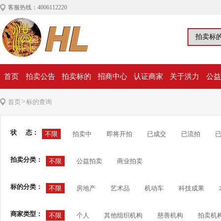
客服热线：4006112220
首页
拍卖公告
拍卖标的
招商中心
认证商家
关于洪力
公益
>
首页
标的查询
状 态：
不限
拍卖中
即将开拍
已成交
已流拍
拍卖分类：
不限
公益拍卖
商业拍卖
标的分类：
不限
房地产
艺术品
机动车
科技成果
商家类型：
不限
个人
其他组织机构
慈善机构
拍卖机