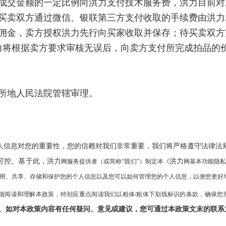
品成交金额的一定比例向洪力支付技术服务费，洪力目前
。买卖双方通过微信、银联第三方支付收取的手续费由洪力
和佣金，卖方授权洪力先行向买家收取并保存；待买卖双
力将根据卖方要求审核无误后，向卖方支付所完成拍品的
所地人民法院管辖审理。
人信息对您的重要性，您的信赖对我们非常重要，我们将严格遵守法律法
可控。基于此，
洪力
洪力
网服务提供者（或简称
“我们”）制定本《
网基本功能隐
用、共享、存储和保护您的个人信息以及您可以如何管理您的个人信息，以便您更好
细阅读和理解本政策，特别应重点阅读我们以粗体
/粗体下划线标识的条款，确保您
如对本政策内容有任何疑问、意见或建议，您可通过本政策文末的联系
。