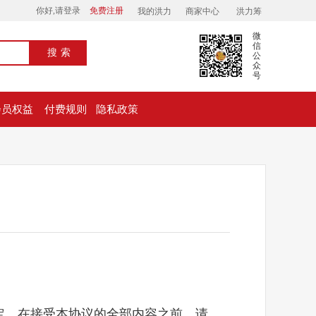
你好,请登录
免费注册
我的洪力
商家中心
洪力筹
微
信
搜索
公
众
号
会员权益
付费规则
隐私政策
定，在接受本协议的全部内容之前，请