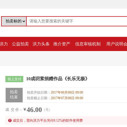
洪力
公益拍卖
洪力头条
推介资产
信息审核机制
用户说明
10成玥萦捐赠作品《长乐无极》
线上支付
拍卖
拍卖开始日期：
2017年06月08日 09:00
结束
拍卖截止日期：
2017年07月08日 09:00
46.00
成 交 价：
￥
（无）
成交后，需向洪力平台另付
0.12
%的软件使用费