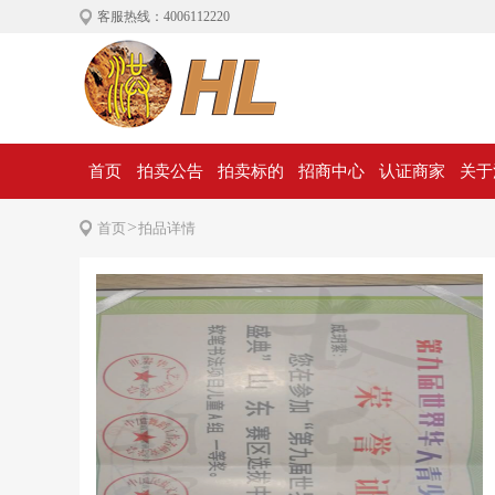
客服热线：4006112220
首页
拍卖公告
拍卖标的
招商中心
认证商家
关于
>
首页
拍品详情