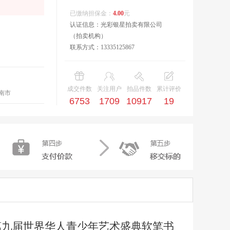
已缴纳担保金：
4.00
元
认证信息：光彩银星拍卖有限公司
（拍卖机构）
联系方式：13335125867
成交件数
关注用户
拍品件数
累计评价
南市
6753
1709
10917
19
第九届世界华人青少年艺术盛典软笔书