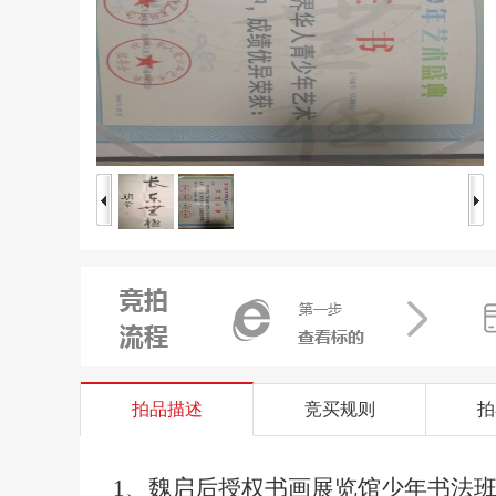
拍品描述
竞买规则
拍
1、
魏启后授权书画展览馆少年书法