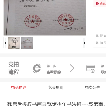
成交
保 证 
起 拍 
拍品描述
竞买规则
拍卖公告
魏启后授权书画展览馆少年书法班
----
窦彦南