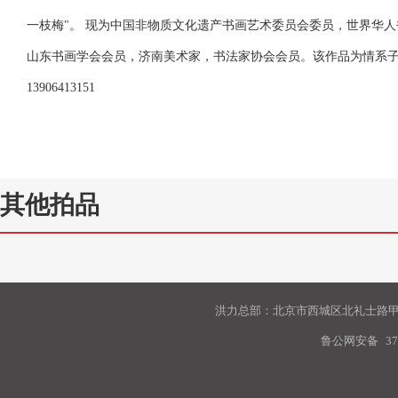
一枝梅"。 现为中国非物质文化遗产书画艺术委员会委员，世界华
山东书画学会会员，济南美术家，书法家协会会员。该作品为情系子弟兵
13906413151
其他拍品
洪力总部：北京市西城区北礼士路甲9
鲁公网安备
37