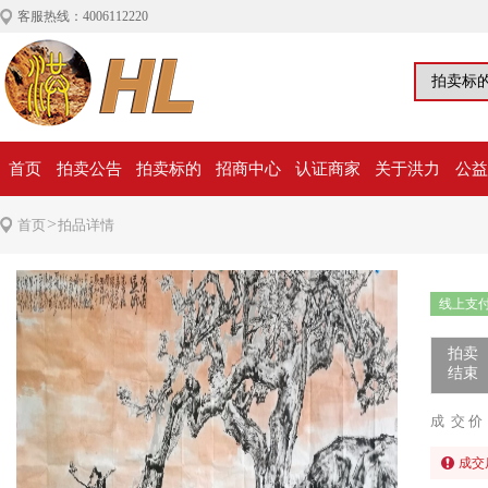
客服热线：4006112220
首页
拍卖公告
拍卖标的
招商中心
认证商家
关于洪力
公益
>
首页
拍品详情
线上支
拍卖
结束
成 交 价
成交