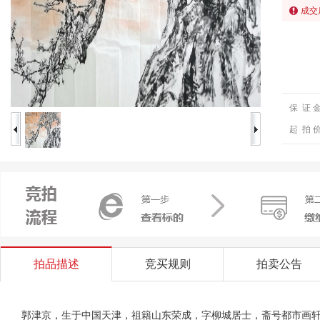
成交
保 证 
起 拍 
拍品描述
竞买规则
拍卖公告
郭津京，生于中国天津，祖籍山东荣成，字柳城居士，斋号都市画轩