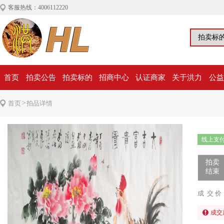
客服热线：4006112220
首页
拍卖公告
拍卖标的
招商中心
认证商家
关于洪力
公益
>
首页
拍品详情
线上支
拍卖
结束
成 交 价
成交