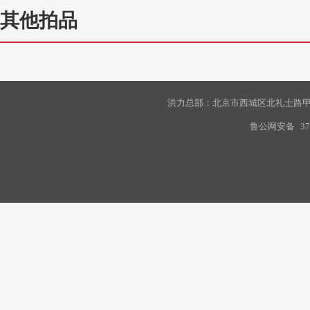
其他拍品
洪力总部：北京市西城区北礼士路甲9
鲁公网安备
37