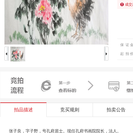
成交
保 证 
起 拍 
拍品描述
竞买规则
拍卖公告
张子良，字子野，号孔府居士。现任孔府书画院院长，法人。