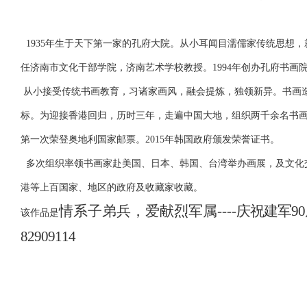
1935年生于天下第一家的孔府大院。从小耳闻目濡儒家传统思想，
任济南市文化干部学院，济南艺术学校教授。1994年创办孔府书画
从小接受传统书画教育，习诸家画风，融会提炼，独领新异。书画造诣
标。为迎接香港回归，历时三年，走遍中国大地，组织两千余名书画家
第一次荣登奥地利国家邮票。2015年韩国政府颁发荣誉证书。
多次组织率领书画家赴美国、日本、韩国、台湾举办画展，及文化
港等上百国家、地区的政府及收藏家收藏。
情系子弟兵，爱献烈军属
----
庆祝建军9
该作品是
82909114