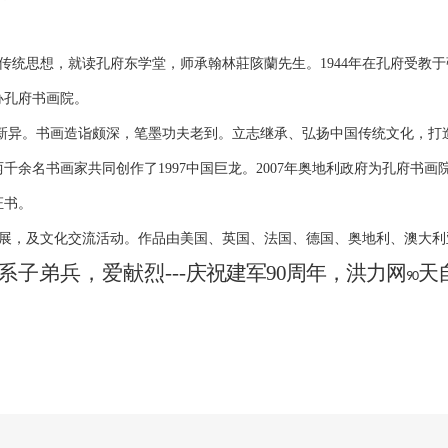
传统思想，就读孔府东学堂，师承翰林莊陔蘭先生。1944年在孔府受教于
办孔府书画院。
。书画造诣颇深，笔墨功夫老到。立志继承、弘扬中国传统文化，打造中国文
千余名书画家共同创作了1997中国巨龙。2007年奥地利政府为孔府书
证书。
展，及文化交流活动。作品由美国、英国、法国、德国、奥地利、澳大利
系子弟兵，爱献烈---
庆祝建军90周年，洪力网
天
90