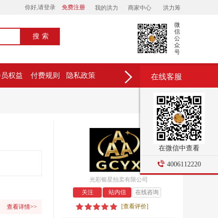
你好,请登录
免费注册
我的洪力
商家中心
洪力筹
微
信
搜索
公
众
号
会员权益
付费规则
隐私政策
在线客服
在微信中查看
4006112220
光彩银星拍卖有限公司
关注
站内信
在线咨询
[查看评价]
查看详情>>