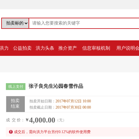
洪力
公益拍卖
洪力头条
推介资产
信息审核机制
用户说明
张子良先生沁园春雪作品
线上支付
拍卖
拍卖开始日期：
2017年07月12日 10:00
结束
拍卖截止日期：
2017年07月30日 00:00
4,000.00
成 交 价：
￥
（无）
成交后，需向洪力平台另付
0.12
%的软件使用费