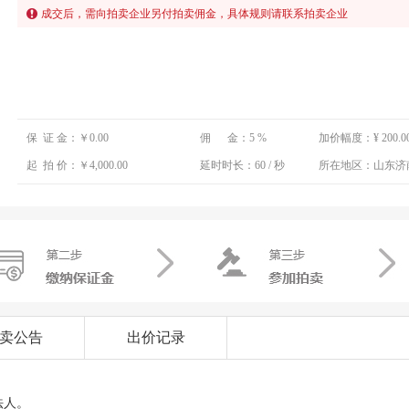
成交后，需向拍卖企业另付拍卖佣金，具体规则请联系拍卖企业
保 证 金：
￥0.00
佣 金：
5 %
加价幅度：
¥ 200.0
起 拍 价：
￥4,000.00
延时时长：
60 / 秒
所在地区：
山东济
卖公告
出价记录
法人。