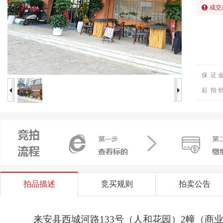
成交
保 证 
起 拍 
拍品描述
竞买规则
拍卖公告
来安县
西城河路
133号（人和花园）2幢（商业