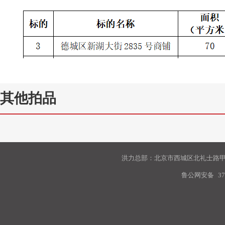
其他拍品
洪力总部：北京市西城区北礼士路甲9
鲁公网安备
37