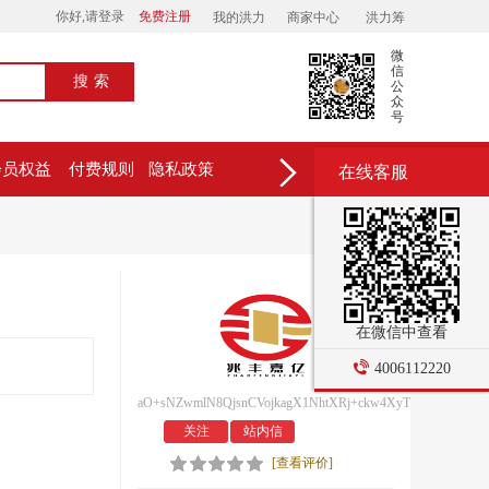
你好,请登录
免费注册
我的洪力
商家中心
洪力筹
微
信
搜索
公
众
号
会员权益
付费规则
隐私政策
在线客服
在微信中查看
4006112220
aO+sNZwmlN8QjsnCVojkagX1NhtXRj+ckw4XyTfXI+e4zlBHT
关注
站内信
[查看评价]