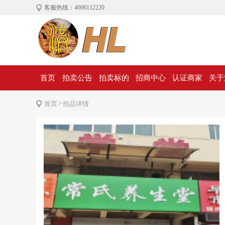
客服热线：4006112220
首页
拍卖公告
拍卖标的
招商中心
认证商家
关于
>
首页
拍品详情