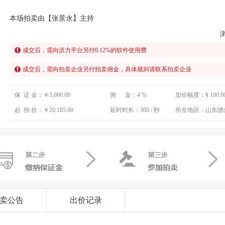
本场拍卖由【张景永】主持
成交后，需向洪力平台另付
0.12
%的软件使用费
成交后，需向拍卖企业另付拍卖佣金，具体规则请联系拍卖企业
保 证 金：
￥5,000.00
佣 金：
4 %
加价幅度：
¥ 100.0
起 拍 价：
￥20,185.00
延时时长：
300 / 秒
所在地区：
山东德
卖公告
出价记录