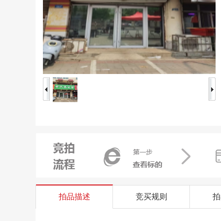
拍品描述
竞买规则
拍