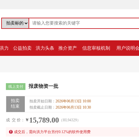
洪力
公益拍卖
洪力头条
推介资产
信息审核机制
用户说明
报废物资一批
线上支付
拍卖
拍卖开始日期：
2026年06月13日 10:00
结束
拍卖截止日期：
2026年06月13日 10:30
15,789.00
成 交 价：
￥
（HL94329）
成交后，需向洪力平台另付
0.12
%的软件使用费