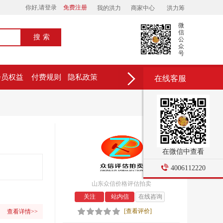
你好,请登录
免费注册
我的洪力
商家中心
洪力筹
微
信
搜索
公
众
号
会员权益
付费规则
隐私政策
在线客服
在微信中查看
4006112220
山东众信价格评估拍卖
关注
站内信
在线咨询
[查看评价]
查看详情>>