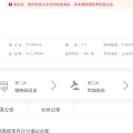
成交后，需向拍卖企业另付拍卖佣金，具体规则请联系拍卖企业
保 证 金：
￥5,000.00
佣 金：
5 %
加价幅度：
¥ 200.0
起 拍 价：
￥15,789.00
延时时长：
300 / 秒
所在地区：
山东济
卖公告
出价记录
系统等共计31项42台套。