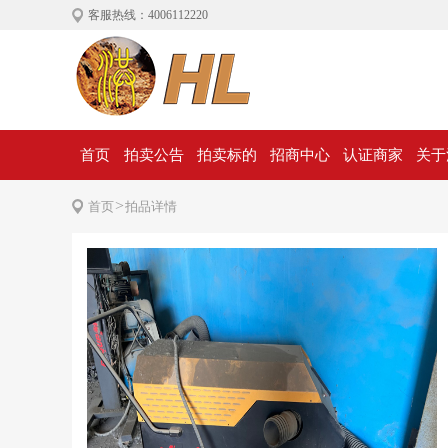
客服热线：4006112220
首页
拍卖公告
拍卖标的
招商中心
认证商家
关于
>
首页
拍品详情