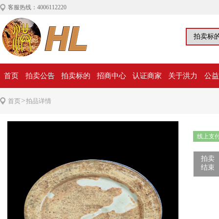
客服热线：4006112220
首页
拍卖公告
拍卖标的
招商中心
认证商家
关于洪力
公益
>
首页
拍品详情
线上支
拍卖
结束