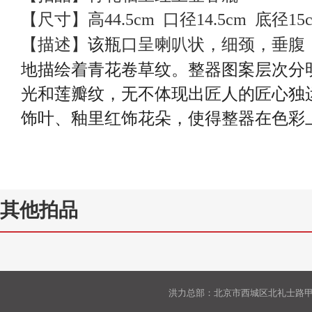
【尺寸】高44.5cm 口径14.5cm 底径15
该瓶
口呈喇叭状，细颈，垂腹
【描述】
地描绘着青花卷草纹。整器图案层次分
光和莲瓣纹，无不体现出匠人的匠心独
饰叶、釉里红饰花朵，使得整器在色彩
其他拍品
洪力总部：北京市西城区北礼士路甲9