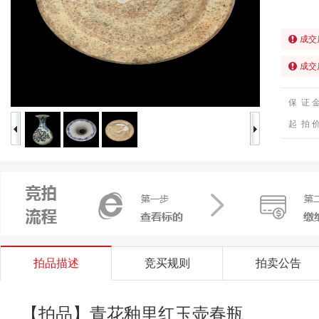
成交
成交
保 证 
起 拍 
拍品描述
竞买规则
拍卖公告
【拍品】青花釉里红玉壶春瓶