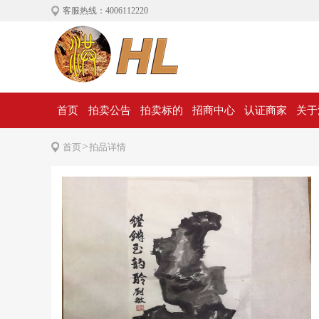
客服热线：4006112220
首页
拍卖公告
拍卖标的
招商中心
认证商家
关于
>
首页
拍品详情