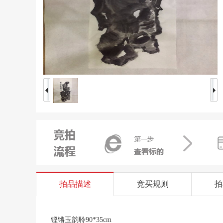
拍品描述
竞买规则
拍
铿锵玉韵聆90*35cm