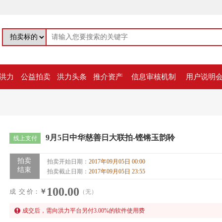
洪力
公益拍卖
洪力头条
推介资产
信息审核机制
用户说明
9月5日中华慈善日大联拍-铿锵玉韵聆
线上支付
拍卖
拍卖开始日期：
2017年09月05日 00:00
结束
拍卖截止日期：
2017年09月05日 23:55
100.00
成 交 价：
￥
（无）
成交后，需向洪力平台另付
3.00
%的软件使用费