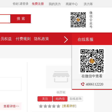
你好,请登录
免费注册
我的洪力
商家中心
洪力筹
微
信
搜索
公
众
号
会员权益
付费规则
隐私政策
在线客服
在微信中查看
4006112220
杨慧敏
关注
站内信
在线咨询
[查看评价]
查看详情>>