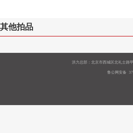
其他拍品
洪力总部：北京市西城区北礼士路甲9
鲁公网安备
37