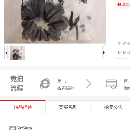
成交
保 证 
起 拍 
拍品描述
竞买规则
拍卖公告
荷香50*50cm