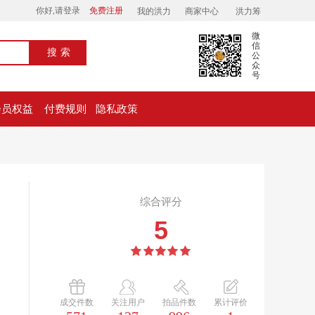
你好,请登录
免费注册
我的洪力
商家中心
洪力筹
微
信
搜索
公
众
号
会员权益
付费规则
隐私政策
综合评分
5
成交件数
关注用户
拍品件数
累计评价