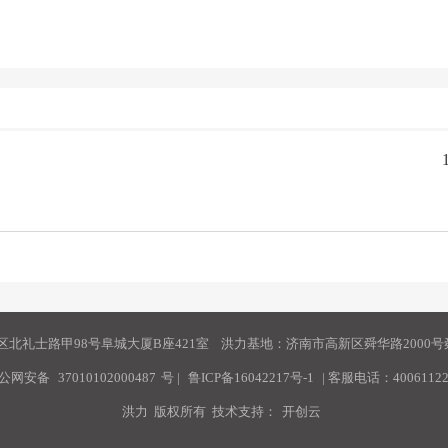
北礼士路甲98号阜城大厦B座421室 洪力基地：济南市高新区舜华路2000号舜
公网安备
37010102000487
号
|
鲁ICP备16042217号-1
| 客服电话：40061122
洪力 版权所有 技术支持：
开创云