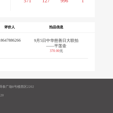
571
127
996
1
评价人
拍品信息
18647886266
9月5日中华慈善日大联拍
——平莲壶
370.00
元
泰广场8号楼西区2202
20