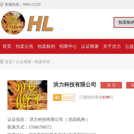
客服热线：4006112220
首页
拍卖公告
拍卖标的
招商中心
认证商家
关于洪力
公益
>
>
首页
认证商家
商家评价
洪力科技有限公司
已缴纳担保金
0.00
元
已认证
认证信息： 洪力科技有限公司（ 拍卖机构 ）
联系方式：17686798572