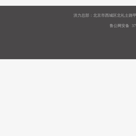
洪力总部：北京市西城区北礼士路甲9
鲁公网安备
37