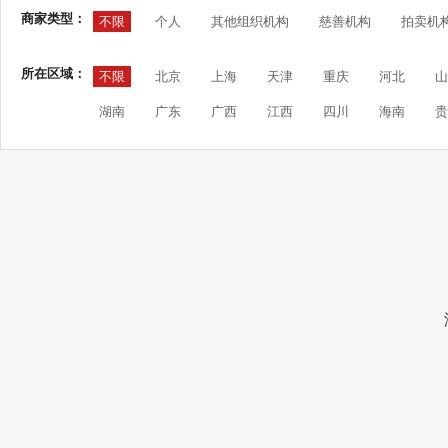
商家类型：
不限
个人
其他组织机构
慈善机构
拍卖机
所在区域：
不限
北京
上海
天津
重庆
河北
山
湖南
广东
广西
江西
四川
海南
贵