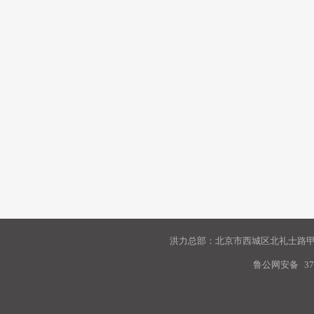
洪力总部：北京市西城区北礼士路甲9
鲁公网安备
37