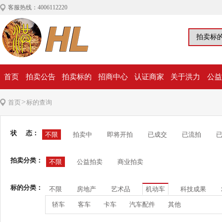
客服热线：4006112220
首页
拍卖公告
拍卖标的
招商中心
认证商家
关于洪力
公益
>
首页
标的查询
状 态：
不限
拍卖中
即将开拍
已成交
已流拍
拍卖分类：
不限
公益拍卖
商业拍卖
标的分类：
不限
房地产
艺术品
机动车
科技成果
轿车
客车
卡车
汽车配件
其他