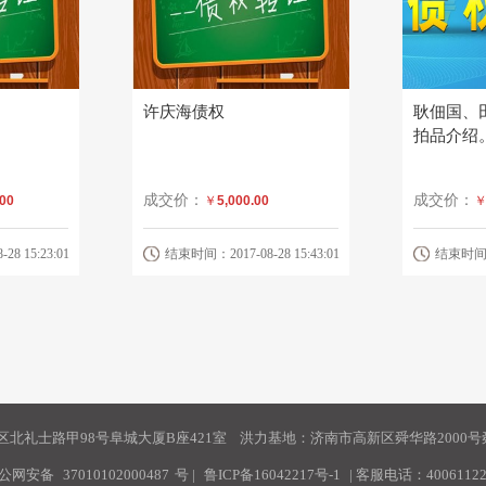
许庆海债权
耿佃国、
拍品介绍
成交价：
成交价：
.00
￥
5,000.00
8 15:23:01
结束时间：2017-08-28 15:43:01
结束时间：20
北礼士路甲98号阜城大厦B座421室 洪力基地：济南市高新区舜华路2000号舜
公网安备
37010102000487
号
|
鲁ICP备16042217号-1
| 客服电话：40061122