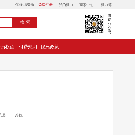
你好,请登录
免费注册
我的洪力
商家中心
洪力筹
微
信
搜索
公
众
号
会员权益
付费规则
隐私政策
民品
其他