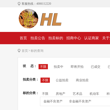
客服热线：4006112220
首页
拍卖公告
拍卖标的
招商中心
认证商家
关于
>
首页
标的查询
状 态：
不限
拍卖中
即将开拍
已成交
拍卖分类：
不限
公益拍卖
商业拍卖
标的分类：
不限
房地产
艺术品
机动车
科
金融不良资产
非金融不良资产