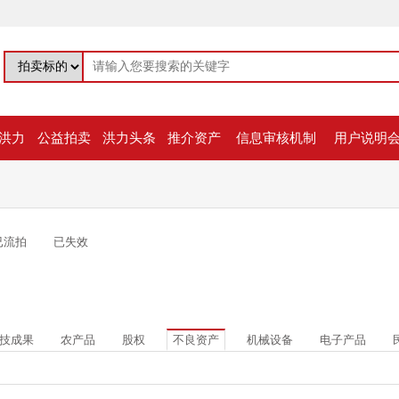
洪力
公益拍卖
洪力头条
推介资产
信息审核机制
用户说明
已流拍
已失效
技成果
农产品
股权
不良资产
机械设备
电子产品