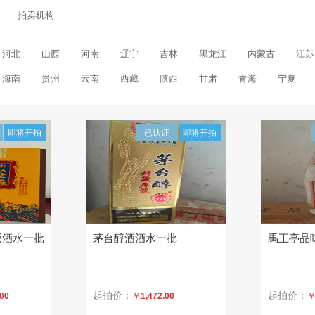
拍卖机构
河北
山西
河南
辽宁
吉林
黑龙江
内蒙古
江苏
海南
贵州
云南
西藏
陕西
甘肃
青海
宁夏
即将开拍
已认证
即将开拍
版酒水一批
茅台醇酒酒水一批
禹王亭品味
起拍价：
起拍价：
.00
￥
1,472.00