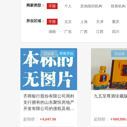
商家类型：
不限
个人
其他组织机构
慈善机构
所在区域：
不限
北京
上海
天津
重庆
湖南
广东
广西
江西
四川
已认证
即将开拍
已认证
齐商银行股份有限公司周村
九五至尊酒珍藏
支行拥有的山东聚恒房地产
开发有限公司的债权及相关
权益
起拍价：
起拍价：
￥
6,047.56
￥
600,000