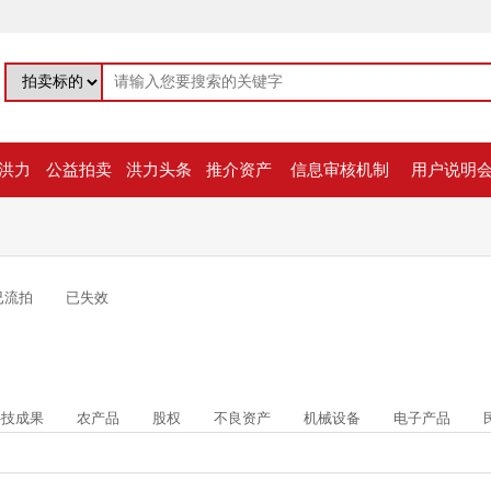
洪力
公益拍卖
洪力头条
推介资产
信息审核机制
用户说明
已流拍
已失效
科技成果
农产品
股权
不良资产
机械设备
电子产品