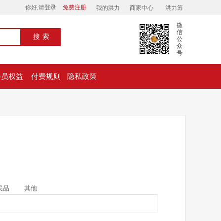
你好,请登录
免费注册
我的洪力
商家中心
洪力筹
微
信
搜索
公
众
号
会员权益
付费规则
隐私政策
民品
其他