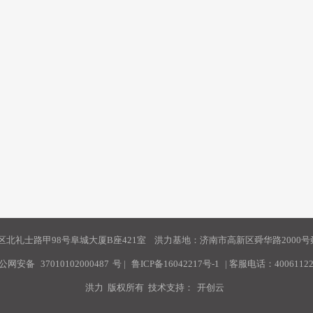
北礼士路甲98号阜城大厦B座421室 洪力基地：济南市高新区舜华路2000号舜
公网安备
37010102000487
号
|
鲁ICP备16042217号-1
| 客服电话：40061122
洪力 版权所有 技术支持：
开创云