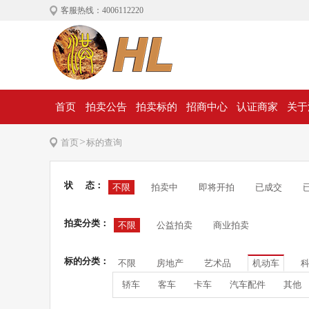
客服热线：4006112220
首页
拍卖公告
拍卖标的
招商中心
认证商家
关于
>
首页
标的查询
状 态：
不限
拍卖中
即将开拍
已成交
拍卖分类：
不限
公益拍卖
商业拍卖
标的分类：
不限
房地产
艺术品
机动车
轿车
客车
卡车
汽车配件
其他