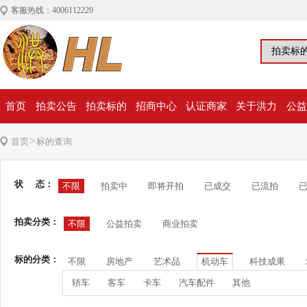
客服热线：4006112220
首页
拍卖公告
拍卖标的
招商中心
认证商家
关于洪力
公益
>
首页
标的查询
状 态：
不限
拍卖中
即将开拍
已成交
已流拍
拍卖分类：
不限
公益拍卖
商业拍卖
标的分类：
不限
房地产
艺术品
机动车
科技成果
轿车
客车
卡车
汽车配件
其他