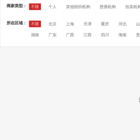
商家类型：
不限
个人
其他组织机构
慈善机构
拍卖机
所在区域：
不限
北京
上海
天津
重庆
河北
山
湖南
广东
广西
江西
四川
海南
贵