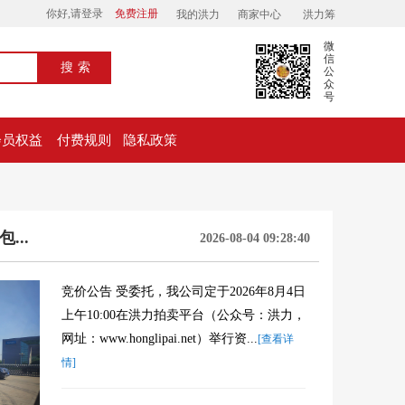
你好,请登录
免费注册
我的洪力
商家中心
洪力筹
微
信
搜索
公
众
号
会员权益
付费规则
隐私政策
...
2026-08-04 09:28:40
竞价公告 受委托，我公司定于2026年8月4日
上午10:00在洪力拍卖平台（公众号：洪力，
网址：www.honglipai.net）举行资...
[查看详
情]