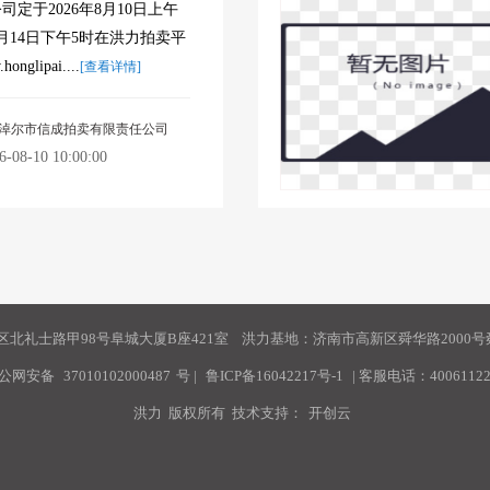
定于2026年8月10日上午
年8月14日下午5时在洪力拍卖平
onglipai....
[查看详情]
淖尔市信成拍卖有限责任公司
8-10 10:00:00
北礼士路甲98号阜城大厦B座421室 洪力基地：济南市高新区舜华路2000号舜
公网安备
37010102000487
号
|
鲁ICP备16042217号-1
| 客服电话：40061122
洪力 版权所有 技术支持：
开创云