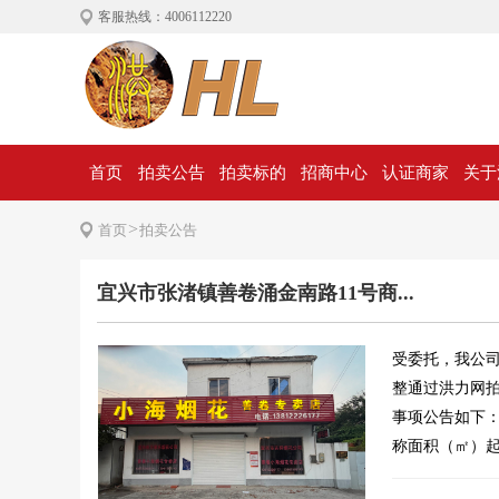
客服热线：4006112220
首页
拍卖公告
拍卖标的
招商中心
认证商家
关于
>
首页
拍卖公告
宜兴市张渚镇善卷涌金南路11号商...
受委托，我公司定
整通过洪力网
事项公告如下
称面积（㎡）起拍