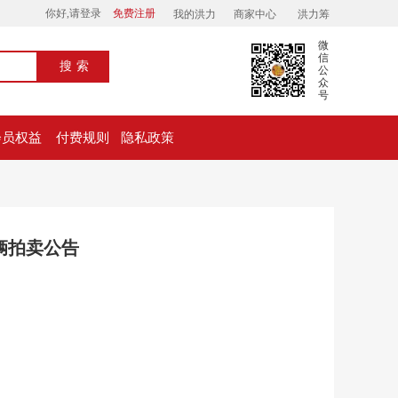
你好,请登录
免费注册
我的洪力
商家中心
洪力筹
微
信
搜索
公
众
号
会员权益
付费规则
隐私政策
一辆拍卖公告