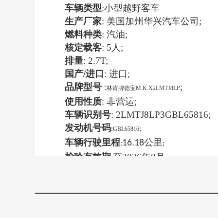
车辆类型
:
小型越野客车
生产厂家
:
美国加州华兴汽车公司
;
燃料种类
:
汽油
;
核定载客
: 5
人
;
排量
: 2.7T;
国产
/
进口
:
进口
;
品牌型号
:
;
林肯牌德宝M.K.X2LMTJ8LP
使用性质
:
非营运
;
车辆识别号
:
2LMTJ8LP3GBL65816
;
发动机号码
:
;
GBL65816
车辆行驶里程
公里
16.18
:
;
检验有效期
至
2026年8月
。
: