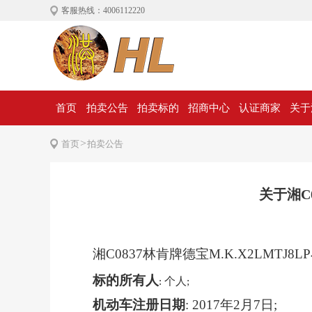
客服热线：4006112220
首页
拍卖公告
拍卖标的
招商中心
认证商家
关于
>
首页
拍卖公告
关于湘C
湘C0837林肯牌德宝M.K.X2LMTJ8
标的所有人
个人
:
;
机动车注册日期
:
2017年2月7日;