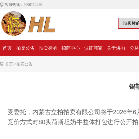
客服热线：4006112220
首页
拍卖公告
拍卖标的
招商中心
认证商家
关于洪力
公益
>
首页
拍卖公告
锡
受
委托，内蒙古立拍拍卖有限公司将于2026年6
竞价方式
对80头
荷斯坦奶牛整体打包
进行
公开拍