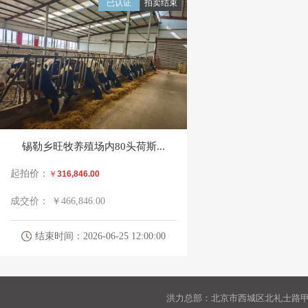
已认证
拍卖结束
3、有意竞买者于
交纳
5
报名截止时间2026年6月25日9:00时前
（注：
中文状态下括号
）
50180188000094572
份证件和
交款
凭证到我公司办理报名登记手续，
展示时间：
202
6
年
6
月
4
日9：00-202
6
年
6
月
24
日
展示地点：
乌兰察布市察哈尔右翼后旗
锡勒乡旺牧养殖场内80头荷斯...
报名地点：
联系拍卖人协助报名
起拍价：
￥
316,846.00
成交价：
￥466,846.00
联系电话：
吕先生 15849384314
结束时间：2026-06-25 12:00:00
洪力总部：北京市西城区北礼士路甲9