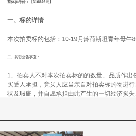
整体
参考价：
【
316846
元
】
一、
标的详情
本次拍卖标的包括：10-19月龄荷斯坦青年母牛8
二
、其它公告事宜：
1
、拍卖人不对本次拍卖标的
的数量、品质
作出
买受人承担
，
竞买人应当亲自对拍卖标的物进行
状及瑕疵，并自愿承担由此产生的一切经济损失
2、
自拍卖成交之日起，
拍卖标的的饲料、看管
数量以交接时为准，如与拍卖数量不一致时，拍