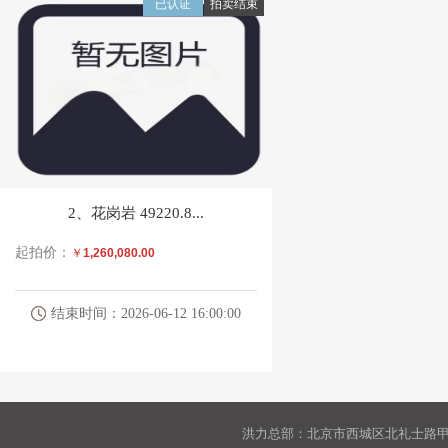
已认证
拍卖结束
报名及展示时间
：
自公告发布之日起至拍卖会
报名须知
：
1、竞买人资格要求：
（1）具有完全民事行为能力，能够独立承担
（2）经营范围具有砂石料或矿石或矿料生产
（3）竞买人和竞买人的法定代表人未被列入
（4）竞买人需联系我公司工作人员交纳竞买
2、花岗岩 49220.8...
特别说明
：
1、本次拍卖的全部标的委托人不承担增值税
起拍价：
￥
1,260,080.00
物全部拉运出，不得留存在原堆放地。买受人再行
2、拍卖标的以现状为准进行拍卖，委托人、
结束时间：2026-06-12 16:00:00
3、拍卖标的有不可预见的风险，因国家、自
标的无法使用的风险由买受人自行承担。
4、拍卖人和委托人不对标的物质量和再次使
事故等由买受人承担全部责任。
洪力总部：北京市西城区北礼士路甲9
5、按拍卖人的规定竞买人有权在拍卖前对拍