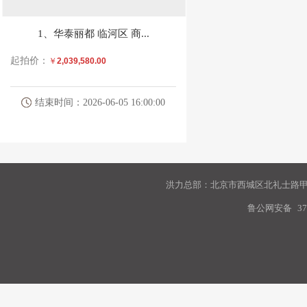
1、华泰丽都 临河区 商...
起拍价：
￥
2,039,580.00
结束时间：2026-06-05 16:00:00
洪力总部：北京市西城区北礼士路甲9
鲁公网安备
37
报名及展示时间
：
自公告发布之日起至2026年6
市、巴彦淖尔市各标的物所在地进行现场勘验。
报名须知
：
竞买人需联系我公司工作人员交纳竞买保