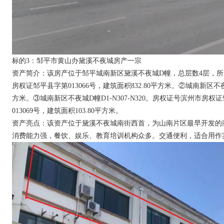
标的
3：邹平市黄山办黛溪不夜城房产一宗
资产简介：
该
房产
位于邹平城南新区黛溪不夜城
D幢，总层数4层，
房权证邹平县字第013066号，建筑面积832.80平方米。②城南新区不夜城D
方米。③城南新区不夜城D幢D1-N307-N320。房权证号滨州市房权证
013069号，建筑面积103.80平方米。
资产亮点：该资产位于黛溪不夜城南街西首，为山南片区最早开发的
消费能力强，餐饮、娱乐、教育培训机构众多。交通便利，适合用作