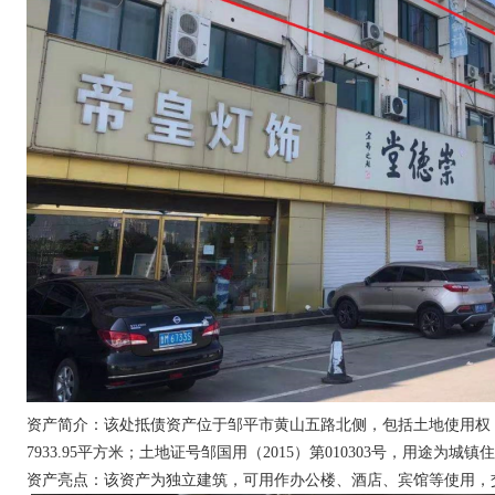
资产简介：该处抵债资产位于邹平市黄山五路北侧，包括土地使用权，
7933.95平方米；土地证号邹国用（2015）第010303号，用途为城
资产亮点：该资产为独立建筑，可用作办公楼、酒店、宾馆等使用，