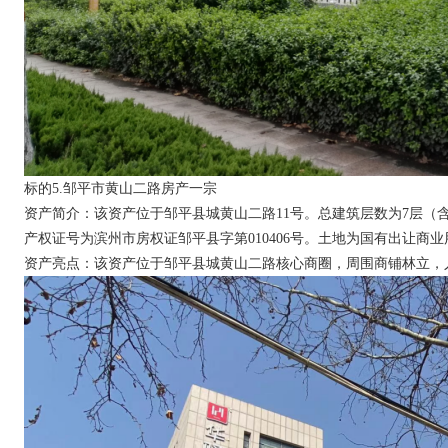
标的
5.邹平市黄山二路房产一宗
资产简介：该资产位于邹平县城黄山二路11号。总建筑层数为7层（含
产权证号为滨州市房权证邹平县字第010406号。土地为国有出让商业用地，
资产亮点：该资产位于邹平县城黄山二路核心商圈，周围商铺林立，