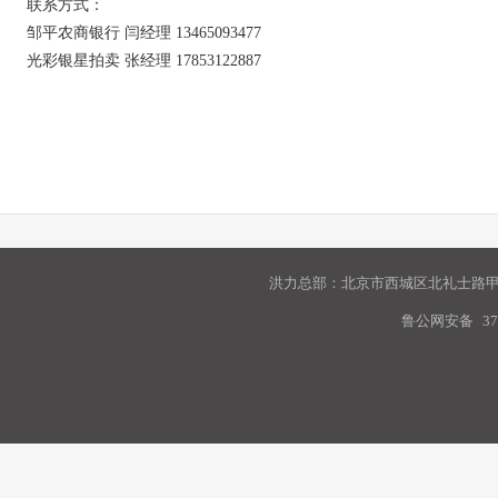
联系方式：
邹平农商银行 闫经理 13465093477
光彩银星拍卖 张经理 17853122887
洪力总部：北京市西城区北礼士路甲9
鲁公网安备
37