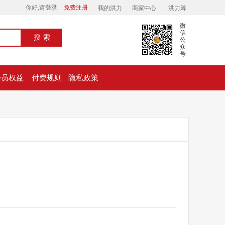
你好,请登录
免费注册
我的洪力
商家中心
洪力筹
微
信
搜索
公
众
号
会员权益
付费规则
隐私政策