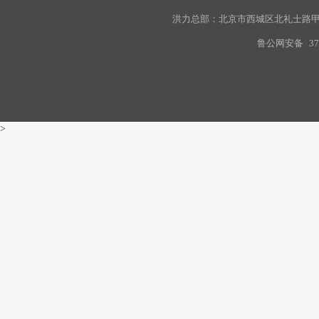
洪力总部：北京市西城区北礼士路甲9
鲁公网安备
37
>