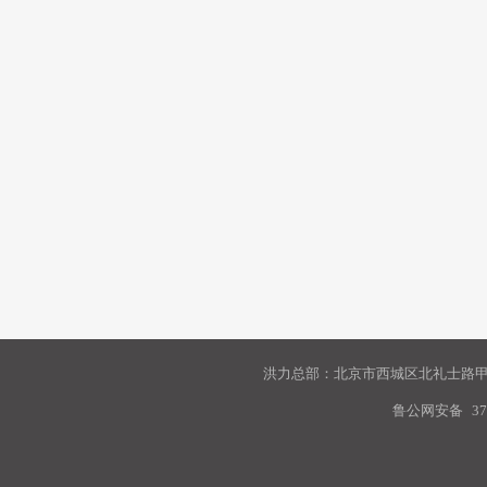
洪力总部：北京市西城区北礼士路甲9
鲁公网安备
37