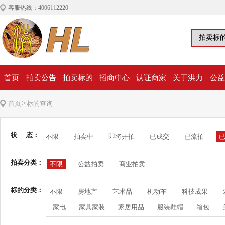
客服热线：4006112220
首页
拍卖公告
拍卖标的
招商中心
认证商家
关于洪力
公益
>
首页
标的查询
状 态：
不限
拍卖中
即将开拍
已成交
已流拍
拍卖分类：
不限
公益拍卖
商业拍卖
标的分类：
不限
房地产
艺术品
机动车
科技成果
家电
家具家装
家居用品
服装鞋帽
箱包