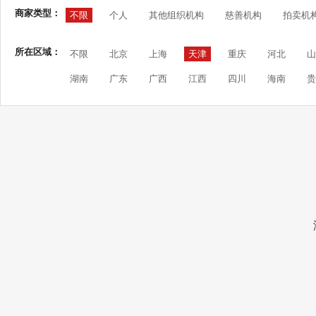
商家类型：
不限
个人
其他组织机构
慈善机构
拍卖机
所在区域：
不限
北京
上海
天津
重庆
河北
山
湖南
广东
广西
江西
四川
海南
贵