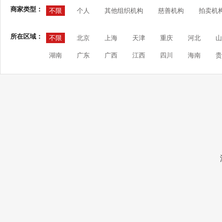
商家类型：
不限
个人
其他组织机构
慈善机构
拍卖机
所在区域：
不限
北京
上海
天津
重庆
河北
山
湖南
广东
广西
江西
四川
海南
贵