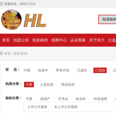
客服热线：4006112220
首页
拍卖公告
拍卖标的
招商中心
认证商家
关于洪力
公益
>
首页
标的查询
状 态：
不限
拍卖中
即将开拍
已成交
已流拍
拍卖分类：
不限
公益拍卖
商业拍卖
标的分类：
不限
房地产
艺术品
机动车
科技成果
上市公司股权
非上市公司股权