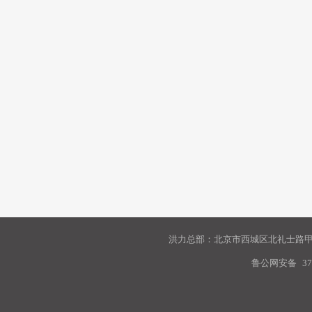
洪力总部：北京市西城区北礼士路甲9
鲁公网安备
37