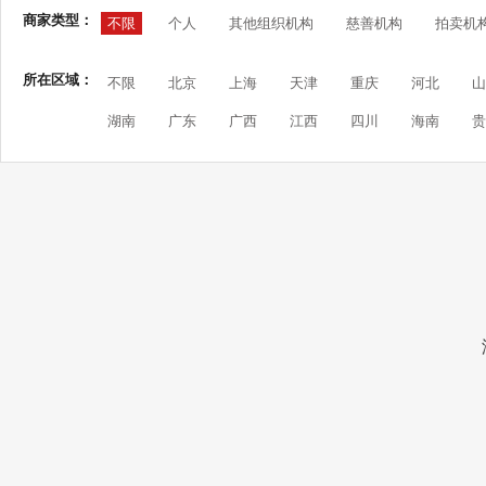
商家类型：
不限
个人
其他组织机构
慈善机构
拍卖机
所在区域：
不限
北京
上海
天津
重庆
河北
山
湖南
广东
广西
江西
四川
海南
贵