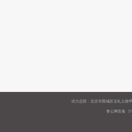
洪力总部：北京市西城区北礼士路甲9
鲁公网安备
37