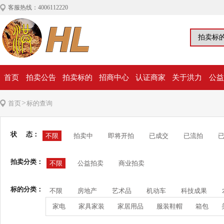
客服热线：4006112220
首页
拍卖公告
拍卖标的
招商中心
认证商家
关于洪力
公益
>
首页
标的查询
状 态：
不限
拍卖中
即将开拍
已成交
已流拍
拍卖分类：
不限
公益拍卖
商业拍卖
标的分类：
不限
房地产
艺术品
机动车
科技成果
家电
家具家装
家居用品
服装鞋帽
箱包