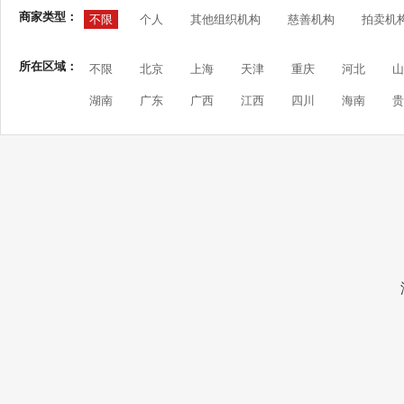
商家类型：
不限
个人
其他组织机构
慈善机构
拍卖机
所在区域：
不限
北京
上海
天津
重庆
河北
山
湖南
广东
广西
江西
四川
海南
贵