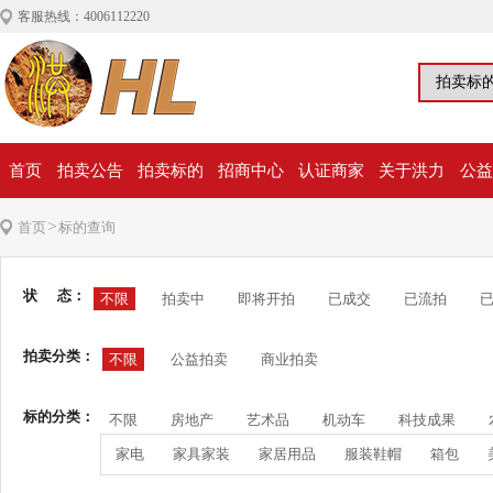
客服热线：4006112220
首页
拍卖公告
拍卖标的
招商中心
认证商家
关于洪力
公益
>
首页
标的查询
状 态：
不限
拍卖中
即将开拍
已成交
已流拍
拍卖分类：
不限
公益拍卖
商业拍卖
标的分类：
不限
房地产
艺术品
机动车
科技成果
家电
家具家装
家居用品
服装鞋帽
箱包