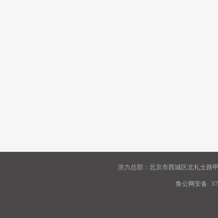
洪力总部：北京市西城区北礼士路甲9
鲁公网安备
37