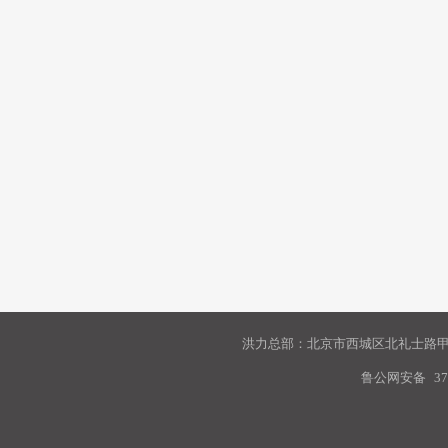
洪力总部：北京市西城区北礼士路甲9
鲁公网安备
37