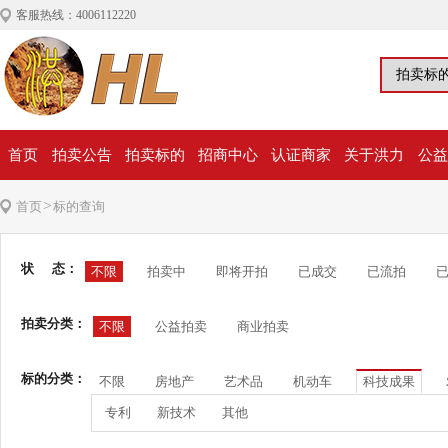
客服热线：4006112220
首页
拍卖公告
拍卖标的
招商中心
认证商家
关于洪力
公益
>
首页
标的查询
状 态：
不限
拍卖中
即将开拍
已成交
已流拍
拍卖分类：
不限
公益拍卖
商业拍卖
标的分类：
不限
房地产
艺术品
机动车
科技成果
专利
新技术
其他