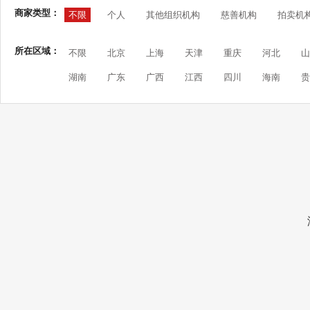
商家类型：
不限
个人
其他组织机构
慈善机构
拍卖机
所在区域：
不限
北京
上海
天津
重庆
河北
山
湖南
广东
广西
江西
四川
海南
贵